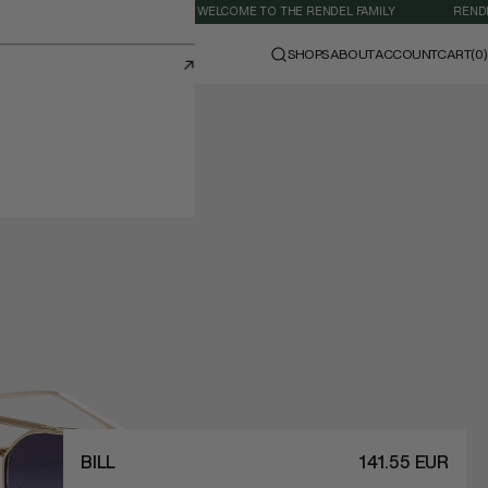
PING WORLDWIDE
WELCOME TO THE RENDEL FAMILY
RENDEL CAN
SHOPS
ABOUT
ACCOUNT
CART
(0)
BILL
141.55 EUR