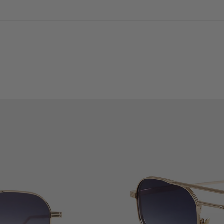
LY
RENDEL CANNES AND RENDEL CAFÉ NICE NEW OPENINGS
SHIP
CE