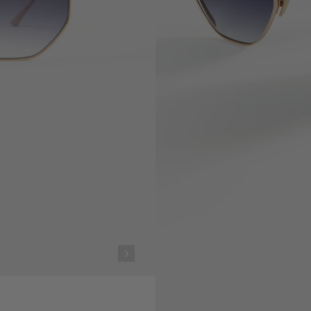
Commande livrée chez vous à partir du
11 August