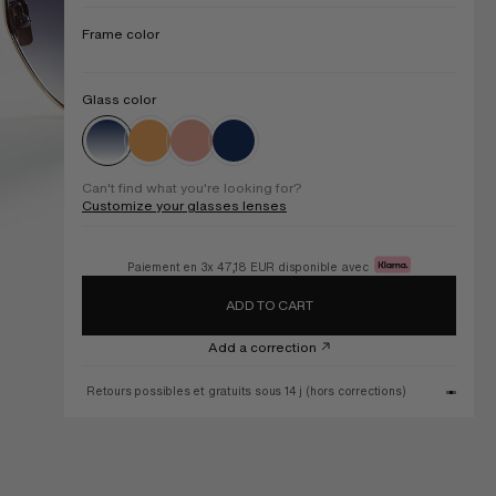
Frame color
Commande livrée chez vous à partir du
Glass color
Can't find what you're looking for?
Customize your glasses lenses
Paiement en 3x
47,18 EUR
disponible avec
Commande livrée chez vous à partir du
11 August
ADD TO CART
Add a correction
Retours possibles et gratuits sous 14 j (hors corrections)
Prise e