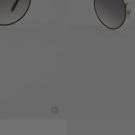
 chez vous à partir du
11 August
Retours possibles et gratuits sous 14 j 