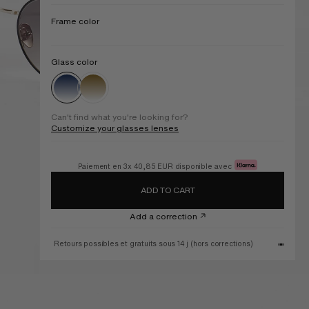
Frame color
Commande livrée chez vous à partir du
Glass color
Can't find what you're looking for?
Customize your glasses lenses
Paiement en 3x
40,85 EUR
disponible avec
Commande livrée chez vous à partir du
11 August
ADD TO CART
Add a correction
(hors corrections)
Prise en charge
par votre mutuelle